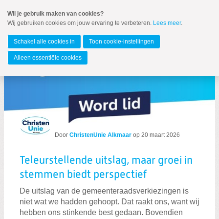
Spring
Wil je gebruik maken van cookies?
naar
Wij gebruiken cookies om jouw ervaring te verbeteren.
Lees meer
.
MENU
Spring
naar
Alkmaar
de
Schakel alle cookies in
Toon cookie-instellingen
inhoud
Spring
Alleen essentiële cookies
naar
Blogs per auteur
het
hoofdmenu
Door
ChristenUnie Alkmaar
op
20 maart 2026
Zoeken:
Zoeken
Teleurstellende uitslag, maar groei in
stemmen biedt perspectief
De uitslag van de gemeenteraadsverkiezingen is
niet wat we hadden gehoopt. Dat raakt ons, want wij
hebben ons stinkende best gedaan. Bovendien