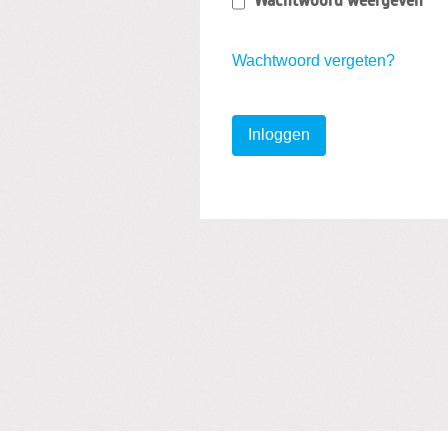
Wachtwoord weergeven
Wachtwoord vergeten?
Inloggen