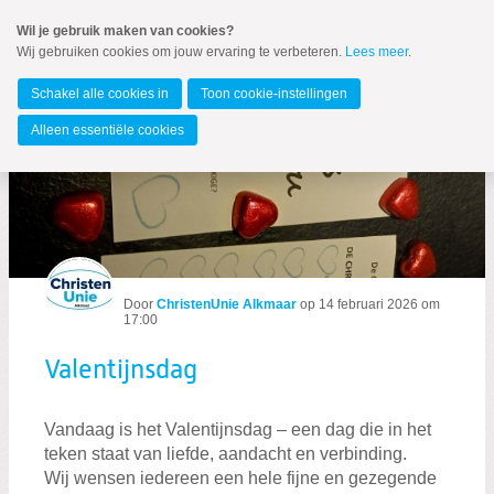
Spring
Wil je gebruik maken van cookies?
naar
Wij gebruiken cookies om jouw ervaring te verbeteren.
Lees meer
.
MENU
Spring
naar
Alkmaar
de
Schakel alle cookies in
Toon cookie-instellingen
inhoud
Spring
Alleen essentiële cookies
naar
Valentijnsdag
het
hoofdmenu
Door
ChristenUnie Alkmaar
op
14 februari 2026 om
Zoeken:
17:00
Zoeken
Valentijnsdag
Vandaag is het Valentijnsdag – een dag die in het
teken staat van liefde, aandacht en verbinding.
Wij wensen iedereen een hele fijne en gezegende