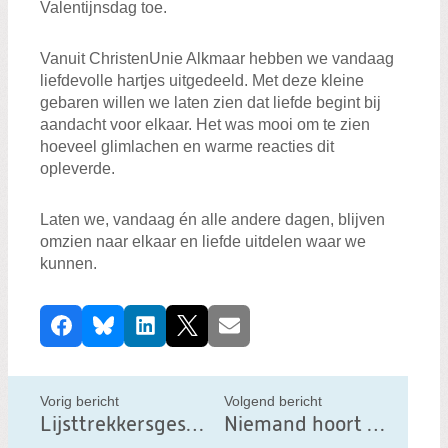
Valentijnsdag toe.
Vanuit ChristenUnie Alkmaar hebben we vandaag
liefdevolle hartjes uitgedeeld. Met deze kleine
gebaren willen we laten zien dat liefde begint bij
aandacht voor elkaar. Het was mooi om te zien
hoeveel glimlachen en warme reacties dit
opleverde.
Laten we, vandaag én alle andere dagen, blijven
omzien naar elkaar en liefde uitdelen waar we
kunnen.
D
Facebook
Bluesky
LinkedIn
X
E-mail
e
e
l
Vorig bericht
Volgend bericht
d
Lijsttrekkersgesprek met onze Erik Regterschot
Niemand hoort buiten te slapen!