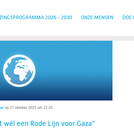
ZINGSPROGRAMMA 2026 - 2030
ONZE MENSEN
DOE 
Zoeken
t wél een Rode Lijn voor Gaza”
aar
op
27 oktober 2025 om 22:20
t wél een Rode Lijn voor Gaza”