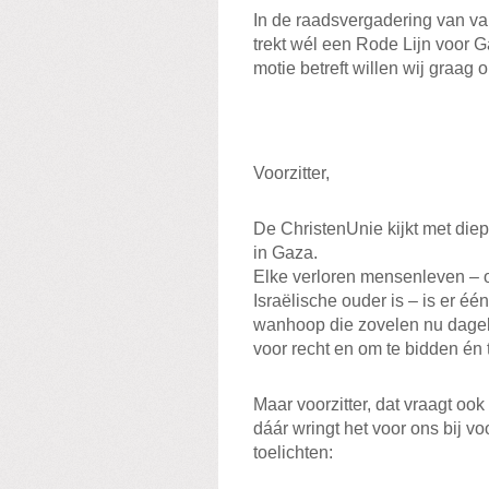
In de raadsvergadering van v
trekt wél een Rode Lijn voor 
motie betreft willen wij graag 
Voorzitter,
De ChristenUnie kijkt met diep
in Gaza.
Elke verloren mensenleven – of
Israëlische ouder is – is er éé
wanhoop die zovelen nu dageli
voor recht en om te bidden én 
Maar voorzitter, dat vraagt oo
dáár wringt het voor ons bij vo
toelichten: