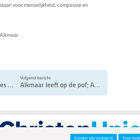
l staan voor menselijkheid, compassie en
e Alkmaar
il
Volgend bericht
Bezoek aan het Leger des Heils – de kracht van geloof en betrokkenheid in de wijk
Alkmaar leeft op de pof; Alkmaarse ChristenUnie zegt: Stop met prestigeprojecten!
Schakel alle cookies in
Toon cooki