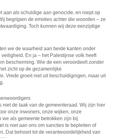
iet aan als schuldige aan genocide, en roept op
. Wij begrijpen de emoties achter die woorden – ze
ntwaardiging. Toch kunnen wij deze eenzijdige
eten we de waarheid aan beide kanten onder
 veiligheid. En ja – het Palestijnse volk heeft
d en bescherming. Wie de een veroordeelt zonder
 het zicht op de gezamenlijke
e. Vrede groeit niet uit beschuldigingen, maar uit
g.
egenwoordigers
is niet de taak van de gemeenteraad. Wij zijn hier
oor onze inwoners, onze wijken, onze
 we als gemeente betrokken zijn bij
 is niet aan ons om sancties te bepleiten of
en. Dat behoort tot de verantwoordelijkheid van