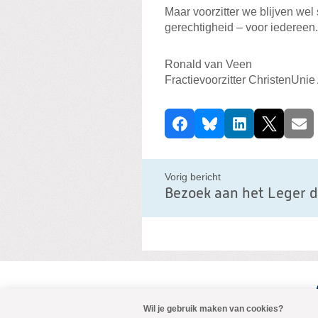
Maar voorzitter we blijven we
gerechtigheid – voor iedereen.
Ronald van Veen
Fractievoorzitter ChristenUni
D
Facebook
Bluesky
LinkedIn
X
E-ma
e
e
l
Vorig bericht
d
i
t
b
e
r
i
Wil je gebruik maken van cookies?