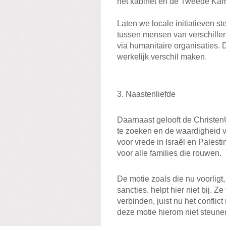
het kabinet en de Tweede Kam
Laten we locale initiatieven st
tussen mensen van verschillen
via humanitaire organisaties. 
werkelijk verschil maken.
3. Naastenliefde
Daarnaast gelooft de Christen
te zoeken en de waardigheid 
voor vrede in Israël en Palesti
voor alle families die rouwen.
De motie zoals die nu voorlig
sancties, helpt hier niet bij. 
verbinden, juist nu het conflic
deze motie hierom niet steune