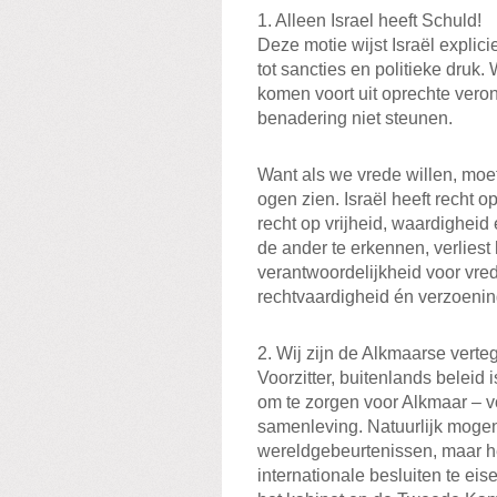
1. Alleen Israel heeft Schuld!
Deze motie wijst Israël explic
tot sancties en politieke druk
komen voort uit oprechte vero
benadering niet steunen.
Want als we vrede willen, mo
ogen zien. Israël heeft recht op
recht op vrijheid, waardighei
de ander te erkennen, verliest
verantwoordelijkheid voor vred
rechtvaardigheid én verzoenin
2. Wij zijn de Alkmaarse vert
Voorzitter, buitenlands beleid 
om te zorgen voor Alkmaar – v
samenleving. Natuurlijk mogen
wereldgebeurtenissen, maar het
internationale besluiten te eis