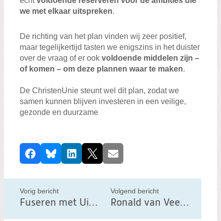
echt
voldoende reserveren voor de ambities die
we met elkaar uitspreken
.
De richting van het plan vinden wij zeer positief,
maar tegelijkertijd tasten we enigszins in het duister
over de vraag of er ook
voldoende middelen zijn –
of komen – om deze plannen waar te maken
.
De ChristenUnie steunt wel dit plan, zodat we
samen kunnen blijven investeren in een veilige,
gezonde en duurzame
D
Facebook
Bluesky
LinkedIn
X
E-mail
e
e
l
Vorig bericht
Volgend bericht
d
Fuseren met Uitgeest!
Ronald van Veen lijstduwer Tweede Kamer verkiezingen
i