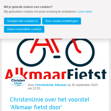
Spring
Wil je gebruik maken van cookies?
naar
Wij gebruiken cookies om jouw ervaring te verbeteren.
Lees meer
.
MENU
Spring
naar
Alkmaar
de
Schakel alle cookies in
Toon cookie-instellingen
inhoud
Spring
Alleen essentiële cookies
naar
ChristenUnie over het voorstel 'Alkmaar
het
hoofdmenu
Zoeken:
Zoeken
Door
ChristenUnie Alkmaar
op
30 september 2025
om 22:55
ChristenUnie over het voorstel
'Alkmaar fietst door'