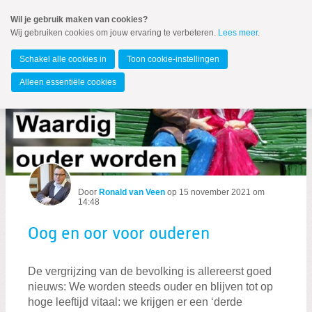
Spring
Wil je gebruik maken van cookies?
naar
Wij gebruiken cookies om jouw ervaring te verbeteren.
Lees meer
.
MENU
Spring
naar
Alkmaar
de
Schakel alle cookies in
Toon cookie-instellingen
inhoud
Spring
Alleen essentiële cookies
naar
Oog en oor voor ouderen
het
hoofdmenu
Door
Ronald van Veen
op
15 november 2021 om
Zoeken:
14:48
Zoeken
Oog en oor voor ouderen
De vergrijzing van de bevolking is allereerst goed
nieuws: We worden steeds ouder en blijven tot op
hoge leeftijd vitaal: we krijgen er een ‘derde